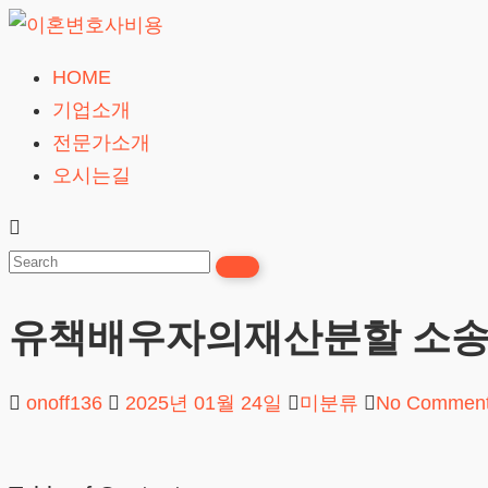
Skip
to
HOME
이
content
기업소개
혼
전문가소개
변
오시는길
호
사
비
용
유책배우자의재산분할 소송
무료상담
onoff136
2025년 01월 24일
미분류
No Commen