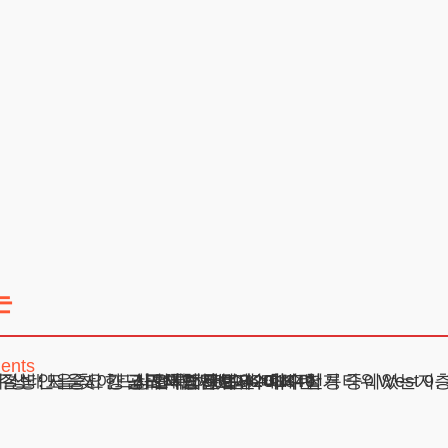
는
ents
가 있는지 등에 따라 배상액이 달라질 수 있습니다. 가장 적절한 해결방안을 찾아드리도록 하겠습니다.
주소 : 서울시 강남구 테헤란로 420, KT선릉타워West 9
광고책임변호사 : 이수학
상호 : 법무법인 테헤란
사업자 : 589-86-01340
대표자 : 이수학