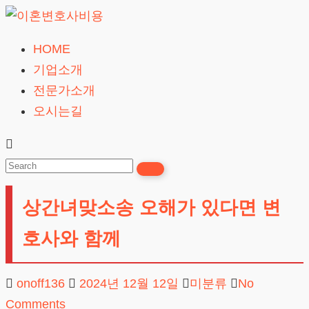
Skip
to
HOME
이
content
기업소개
혼
전문가소개
변
오시는길
호
사
비
용
상간녀맞소송 오해가 있다면 변
무료상담
호사와 함께
onoff136
2024년 12월 12일
미분류
No
Comments