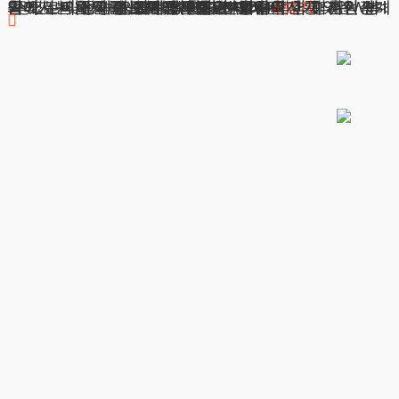
상간녀맞소송 오해가 있다면 변호사와 함께 혼인관계가 있는 이성과의 교제 의혹으로 곤란을 겪고 계신 분들께서는 주목해 주시기 바랍니다. 배우자가 있는 상대와의 교제 문제는 단순한 민사 분쟁을 넘어 형사적 책임까지 이어질 수 있는 예민한 사안입니다. 이러한 상황에서 피해자를 보호하기 위한 법적
광고책임변호사 : 이수학
상호 : 법무법인 테헤란
사업자 : 589-86-01340
대표자 : 이수학
주소 : 서울시 강남구 테헤란로 420, KT선릉타워West 9층
더보기