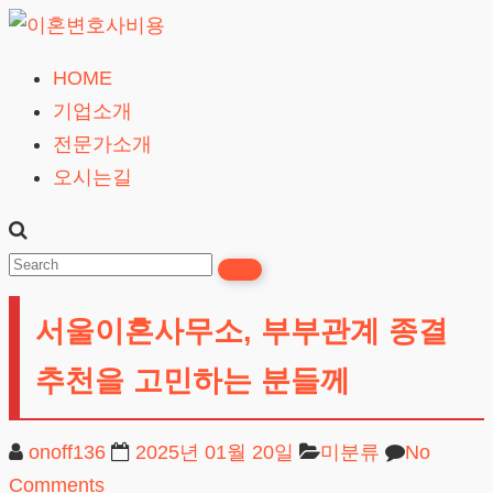
Skip
to
HOME
이
content
기업소개
혼
전문가소개
변
오시는길
호
사
비
용
서울이혼사무소, 부부관계 종결
무료상담
추천을 고민하는 분들께
onoff136
2025년 01월 20일
미분류
No
Comments