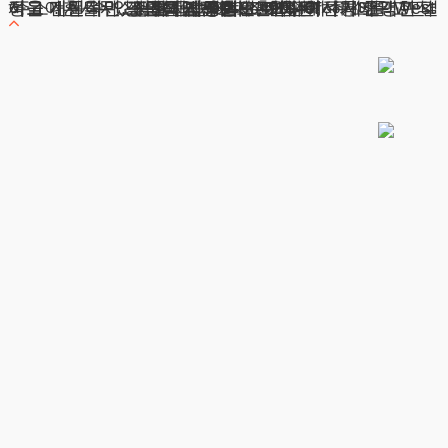
서울이혼사무소, 특히 감정적으로 힘든 시기에 객관적이고 전문적인 조언을 제공함으로써, 귀하가 현명한 결정을 내릴 수 있도록 돕습니다. 혼인관계 해소를 고민하고 계신다면, 주저하지 마시고 연락해 주세요.
광고책임변호사 : 이수학
상호 : 법무법인 테헤란
사업자 : 589-86-01340
대표자 : 이수학
주소 : 서울시 강남구 테헤란로 420, KT선릉타워West 9층