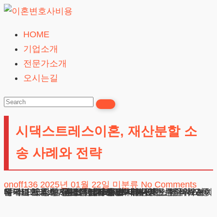
Skip
to
HOME
이
content
기업소개
혼
전문가소개
변
오시는길
호
사
비
시댁스트레스이혼, 재산분할 소
용
송 사례와 전략
무료상담
onoff136
2025년 01월 22일
미분류
No Comments
시댁스트레스이혼 소송을 진행하면서 확인한 바로는, 대부분의 피해자가 정신과 치료가 필요한 수준의 고통을 겪고 있었습니다. 특히 배우자가 중재노력을 하지 않거나 오히려 폭력적 태도를 보이는 경우, 법적해결이 불가피한 상황으로 이어지게 됩니다.
광고책임변호사 : 이수학
상호 : 법무법인 테헤란
사업자 : 589-86-01340
대표자 : 이수학
주소 : 서울시 강남구 테헤란로 420, KT선릉타워West 9층