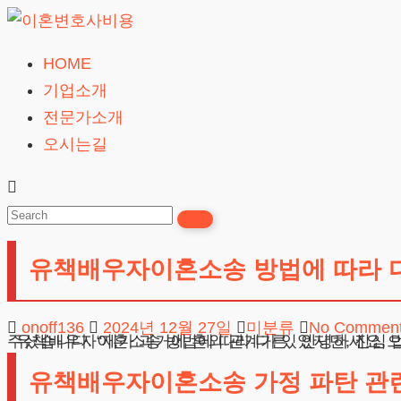
Skip
to
HOME
이
content
기업소개
혼
전문가소개
변
오시는길
호
사
비
용
유책배우자이혼소송 방법에 따라 
무료상담
onoff136
2024년 12월 27일
미분류
No Commen
유책배우자이혼소송 방법에 따라 다른 안녕하세요, 법무법인 테헤란입니다. 얼마 전 상담을 요청하신 의뢰인께서 
유책배우자이혼소송 가정 파탄 관