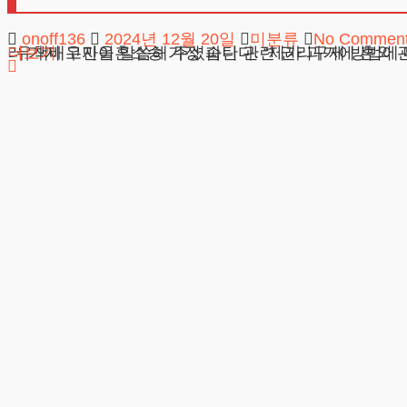
onoff136
2024년 12월 20일
미분류
No Commen
유책배우자이혼소송 가정 파탄 관련 권리구제 방법에 대하여 안녕하세요, 법무법인 테헤란입니다. 얼마 전 상담
더보기