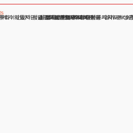
ts
을 요청하신 의뢰인께서 혼인관계 해소와 관련하여 여러 가지 고민을 말씀해 주셨습니다. “제가 과거에 혼외 관
주소 : 서울시 강남구 테헤란로 420, KT선릉타워West 9
광고책임변호사 : 이수학
상호 : 법무법인 테헤란
사업자 : 589-86-01340
대표자 : 이수학