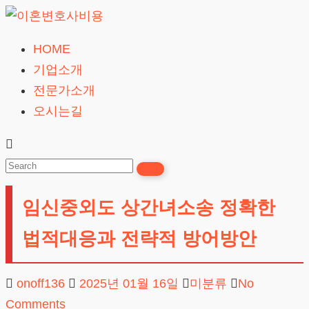
Skip
to
HOME
이
content
기업소개
혼
전문가소개
변
오시는길
호
사
비
용
임신중외도 상간녀소송 정확한
무료상담
법적대응과 전략적 방어방안
onoff136
2025년 01월 16일
미분류
No
Comments