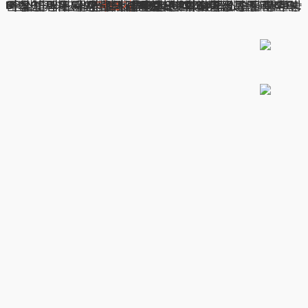
임신중외도 상간녀소송 정확한 법적대응과 전략적 방어방안 배우자의 혼외관계로 인한 정신적 고통과 혼인관계 파탄에 대한 법적 구제는 이제 민사소송을 통한 배상청구가 일반적 해결방안으로 자리잡았습니다. 특히 일반 시민들이 겪는 혼인파탄 사례 중에서도 배우자의 외도행위는 매우 심각한 정신적 고통을 수반합니다. 더욱이 배우자가
광고책임변호사 : 이수학
상호 : 법무법인 테헤란
사업자 : 589-86-01340
더보기
대표자 : 이수학
주소 : 서울시 강남구 테헤란로 420, KT선릉타워West 9층